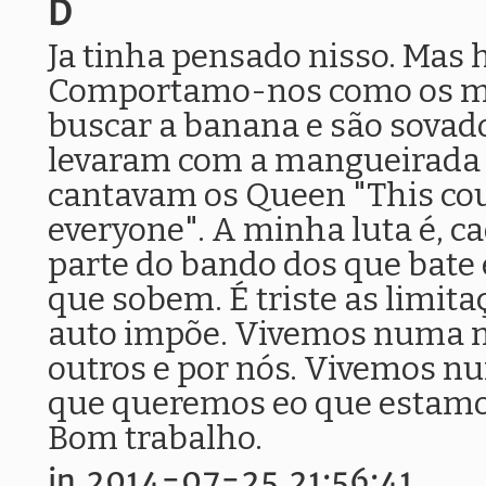
D
Ja tinha pensado nisso. Mas h
Comportamo-nos como os ma
buscar a banana e são sovad
levaram com a mangueirada 
cantavam os Queen "This cou
everyone". A minha luta é, c
parte do bando dos que bate e
que sobem. É triste as limita
auto impõe. Vivemos numa m
outros e por nós. Vivemos n
que queremos eo que estamos
Bom trabalho.
in 2014-07-25 21:56:41