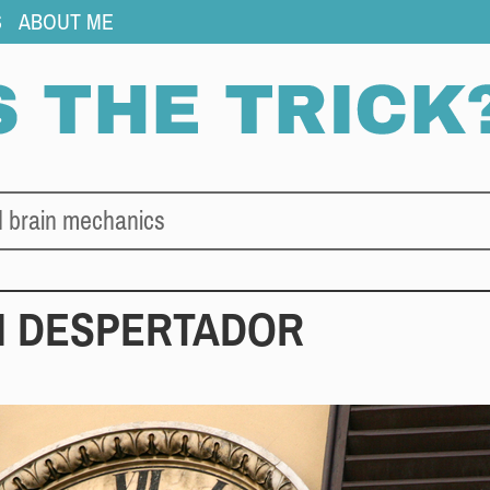
S
ABOUT ME
d brain mechanics
 DESPERTADOR